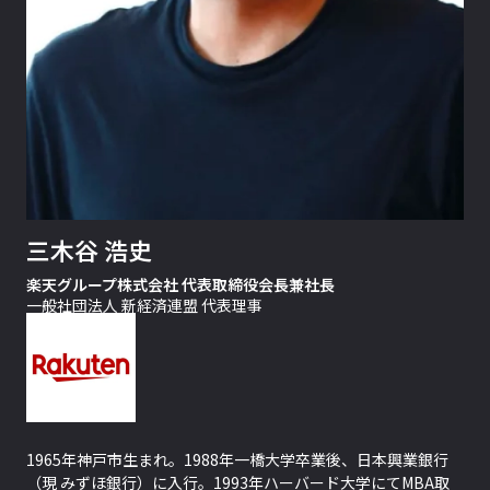
三木谷 浩史
楽天グループ株式会社 代表取締役会⻑兼社⻑
一般社団法人 新経済連盟 代表理事
1965年神戸市生まれ。1988年一橋大学卒業後、日本興業銀行
（現 みずほ銀行）に入行。1993年ハーバード大学にてMBA取