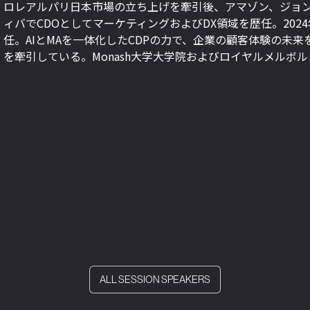
ロレアルパリ日本市場の立ち上げを牽引後、アマゾン、ジョ
ィバでCDOとしてマーケティングおよびDX領域を歴任。202
任。AIとMAを一体化したCDPの力で、企業の顧客体験の未
を牽引している。Monash大学大学院およびロイヤルメルボル
ALL SESSION SPEAKERS