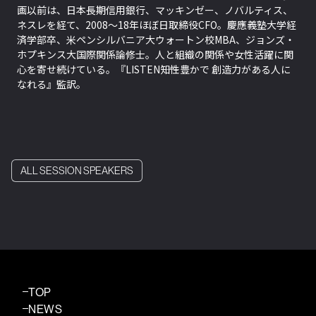
画以前は、日本長期信用銀行、マッキンゼー、ノバルティス、
ネスレを経て、2008〜18年ほぼ日取締役CFO。慶應義塾大学経
済学部卒、米ペンシルバニア大ウォートン校MBA、ジョンズ・
ホプキンス大国際関係論修士。人と組織の関係や女性活躍に関
心を寄せ続けている。『LISTEN――知性豊かで 創造力がある人に
なれる』監訳。
ALL SESSION SPEAKERS
TOP
NEWS