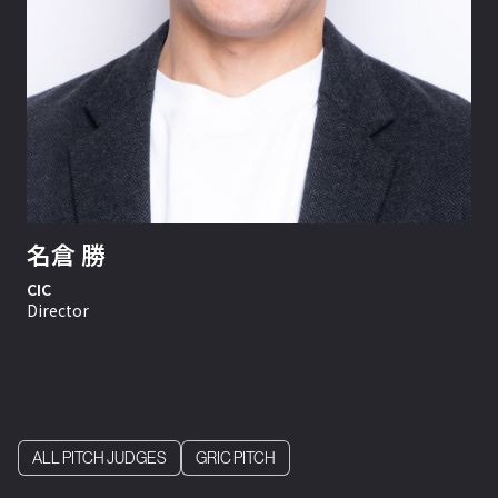
名倉 勝
CIC
Director
ALL PITCH JUDGES
GRIC PITCH