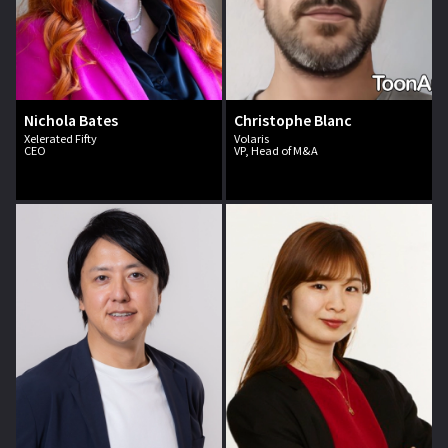
Nichola Bates
Christophe Blanc
Xelerated Fifty
Volaris
CEO
VP, Head of M&A