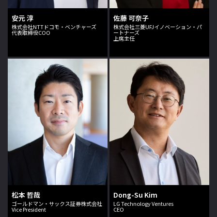
安元 淳
佐藤 可奈子
株式会社NTTドコモ・ベンチャーズ
株式会社三菱UFJイノベーション・パ
代表取締役COO
ートナーズ
上席主任
松本 哲哉
Dong-Su Kim
ゴールドマン・サックス証券株式会社
LG Technology Ventures
Vice President
CEO