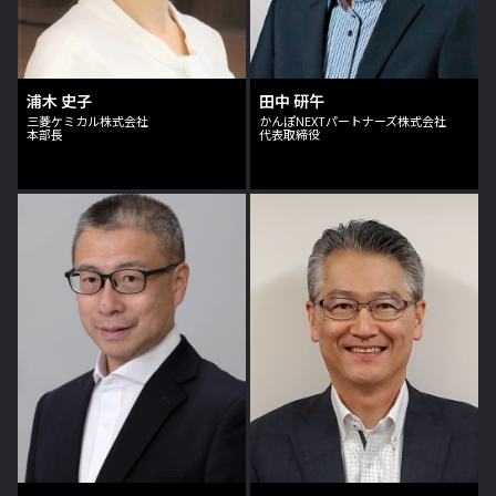
浦木 史子
田中 研午
三菱ケミカル株式会社
かんぽNEXTパートナーズ株式会社
本部長
代表取締役