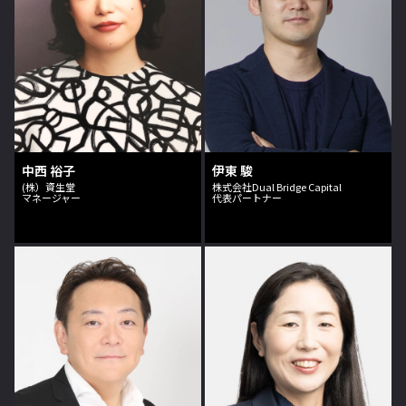
中西 裕子
伊東 駿
(株）資生堂
株式会社Dual Bridge Capital
マネージャー
代表パートナー