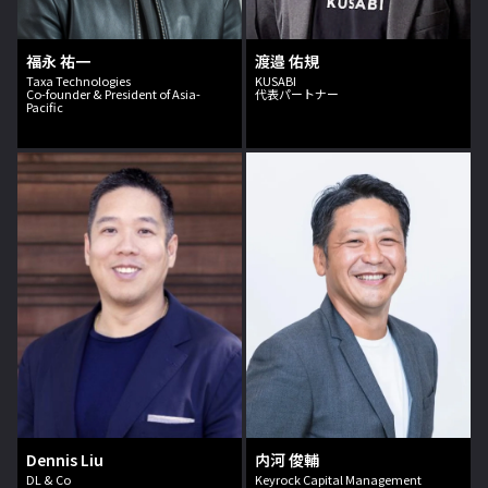
福永 祐一
渡邉 佑規
Taxa Technologies
KUSABI
Co-founder & President of Asia-
代表パートナー
Pacific
Dennis Liu
内河 俊輔
DL & Co
Keyrock Capital Management