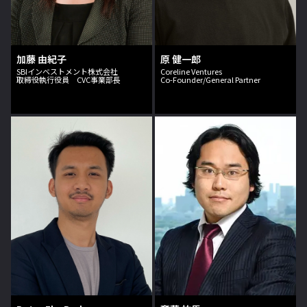
加藤 由紀子
原 健一郎
SBIインベストメント株式会社
Coreline Ventures
取締役執行役員 CVC事業部長
Co-Founder/General Partner