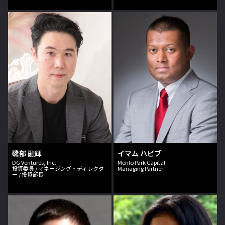
磯部 融輝
イマム ハビブ
DG Ventures, Inc.
Menlo Park Capital
投資委員 / マネージング・ディレクタ
Managing Partner
ー / 投資部長