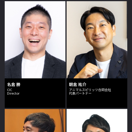
名倉 勝
朝倉 祐介
CIC
アニマルスピリッツ合同会社
Director
代表パートナー