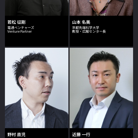
若松 征剛
山本 名美
電通ベンチャーズ
京都先端科学大学
Venture Partner
教授・広報センター長
野村 直児
近藤 一行