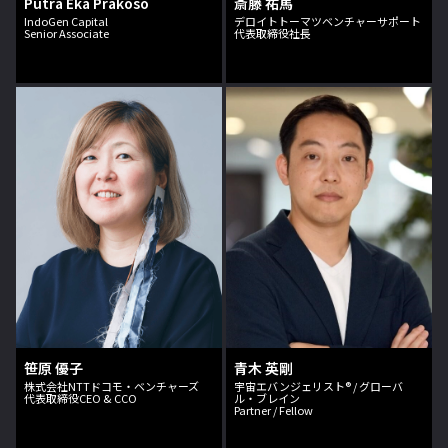
Putra Eka Prakoso
斎藤 祐馬
IndoGen Capital
デロイトトーマツベンチャーサポート
Senior Associate
代表取締役社長
笹原 優子
青木 英剛
株式会社NTTドコモ・ベンチャーズ
宇宙エバンジェリスト® / グローバ
代表取締役CEO & CCO
ル・ブレイン
Partner / Fellow