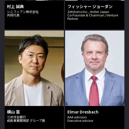
村上 誠典
フィッシャー ジョーダン
シニフィアン株式会社
Zehitomo Inc., Antler Japan
共同代表
Co-Founder & Chairman / Venture
Partner
横山 嵩
Elmar Dresbach
三井住友銀行
AAA advisors
成長事業開発部 グループ長
Executive advisor