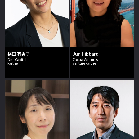
横田 有香子
Jun Hibbard
One Capital
Zacua Ventures
Partner
Venture Partner