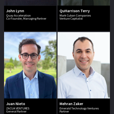
John Lynn
QuHarrison Terry
Quay Acceleration
Mark Cuban Companies
Co-Founder, Managing Partner
Venture Capitalist
Juan Nieto
Mehran Zaker
ZACUA VENTURES
Emerald Technology Ventures
General Partner
Partner