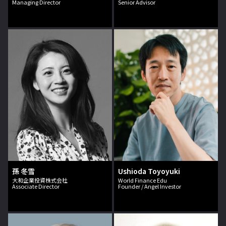
Managing Director
Senior Advisor
孫 冬雪
Ushioda Toyoyuki
大和企業投資株式会社
World Finance Edu
Associate Director
Founder / Angel Investor