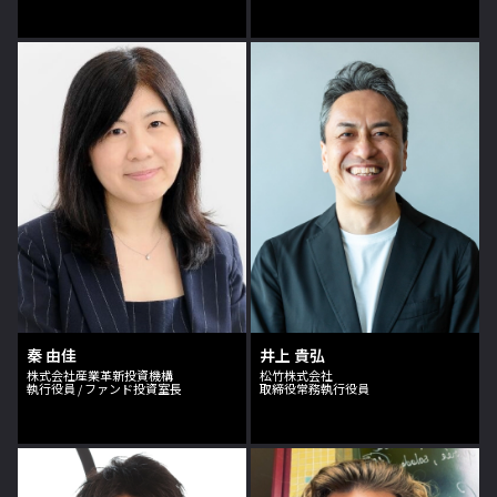
秦 由佳
井上 貴弘
株式会社産業革新投資機構
松竹株式会社
執行役員 / ファンド投資室長
取締役常務執行役員