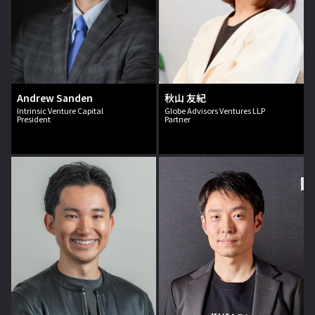
Andrew Sanden
秋山 友紀
Intrinsic Venture Capital
Globe Advisors Ventures LLP
President
Partner