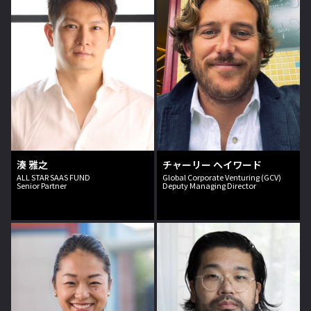
湊 雅之
チャーリー ヘイワード
ALL STAR SAAS FUND
Global Corporate Venturing (GCV)
Senior Partner
Deputy Managing Director