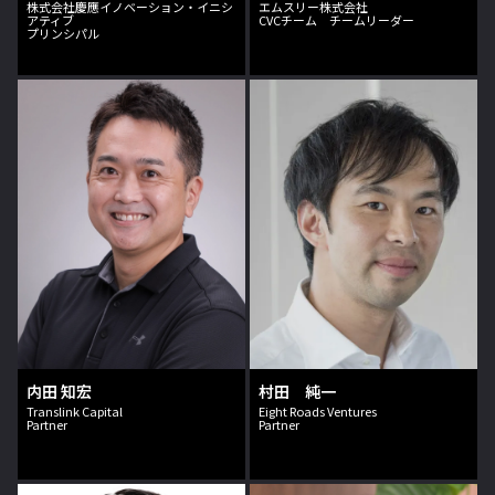
株式会社慶應イノベーション・イニシ
エムスリー株式会社
アティブ
CVCチーム チームリーダー
プリンシパル
内田 知宏
村田 純一
Translink Capital
Eight Roads Ventures
Partner
Partner