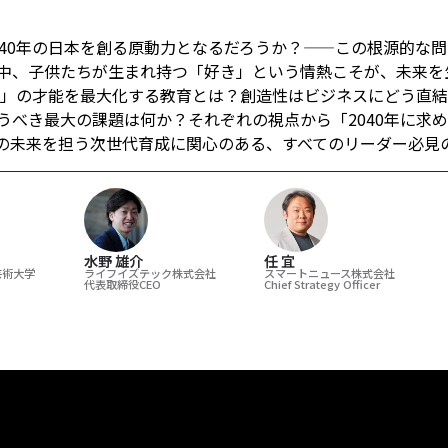
40年の日本を創る原動力となるだろうか？——この根源的な問
中、子供たちが生まれ持つ「好き」という情熱こそが、未来を
個」の才能を最大化する教育とは？創造性はビジネスにどう直
うべき最大の課題は何か？それぞれの視点から「2040年に求
の未来を担う次世代育成に関心のある、すべてのリーダー必見
水野 雄介
任 宜
芸術大学
ライフイズテック株式会社
スマートニュース株式会社
代表取締役CEO
Chief Strategy Officer