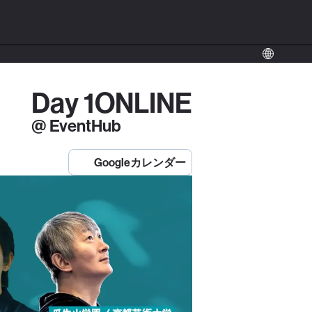
Day 1
ONLINE
@ EventHub
Googleカレンダー