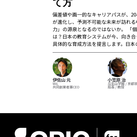
て方
偏差値や画一的なキャリアパスが、20
が進化し、予測不可能な未来が訪れる
力」の源泉となるのではないか。 「
は？日本の教育システムが今、向き合
具体的な育成方法を提言します。日本
伊佐山 元
小笠原 治
WiL
瓜生山学園 / 京都
共同創業者兼CEO
局長 / 教授