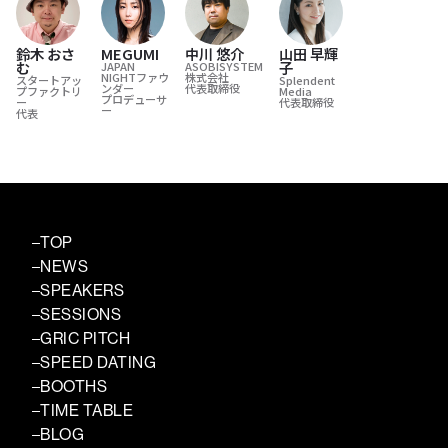
鈴木 おさ
MEGUMI
中川 悠介
山田 早輝
む
子
JAPAN
ASOBISYSTEM
NIGHTファウ
株式会社
スタートアッ
Splendent
ンダー
代表取締役
プファクトリ
Media
プロデューサ
ー
代表取締役
ー
代表
TOP
NEWS
SPEAKERS
SESSIONS
GRIC PITCH
SPEED DATING
BOOTHS
TIME TABLE
BLOG