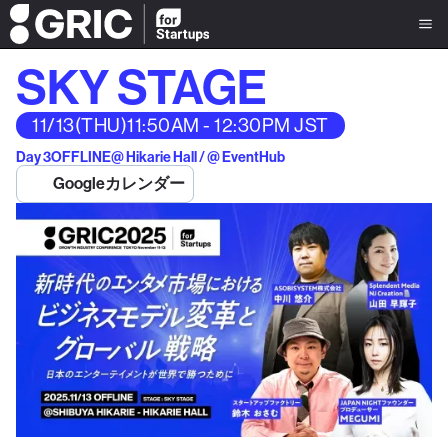
SKY STAGE
11/13
(THU)
11:50AM - 12:30PM JST
Day 3
OFFLINE
@ Hikarie Hall / @ EventHub
Googleカレンダー