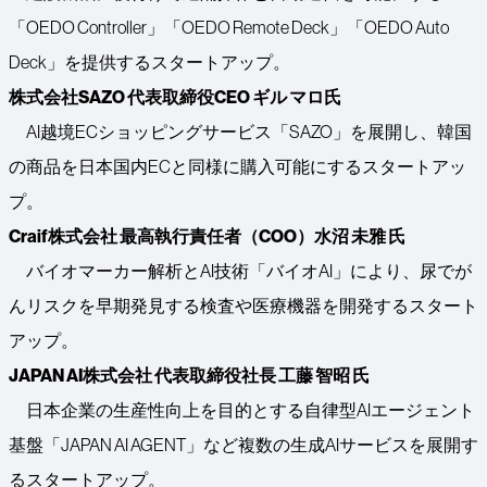
「OEDO Controller」「OEDO Remote Deck」「OEDO Auto
Deck」を提供するスタートアップ。
株式会社SAZO 代表取締役CEO ギル マロ氏
AI越境ECショッピングサービス「SAZO」を展開し、韓国
の商品を日本国内ECと同様に購入可能にするスタートアッ
プ。
Craif株式会社 最高執行責任者（COO）水沼 未雅 氏
バイオマーカー解析とAI技術「バイオAI」により、尿でが
んリスクを早期発見する検査や医療機器を開発するスタート
アップ。
JAPAN AI株式会社 代表取締役社長 工藤 智昭 氏
日本企業の生産性向上を目的とする自律型AIエージェント
基盤「JAPAN AI AGENT」など複数の生成AIサービスを展開す
るスタートアップ。