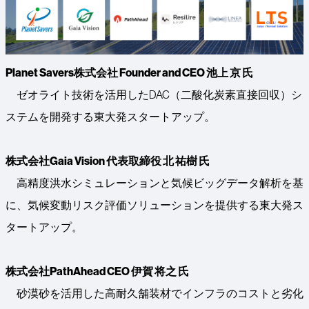
Planet Savers株式会社 Founder and CEO 池上 京 氏
ゼオライト技術を活用したDAC（二酸化炭素直接回収）シ
ステムを開発する東大発スタートアップ。
株式会社Gaia Vision 代表取締役 北 祐樹 氏
高精度洪水シミュレーションと気候ビッグデータ解析を基
に、気候変動リスク評価ソリューションを提供する東大発ス
タートアップ。
株式会社PathAhead CEO 伊賀 将之 氏
砂漠砂を活用した高耐久舗装材でインフラのコストと劣化