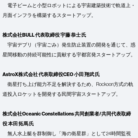
電子ビームと小型ロボットによる宇宙建築技術で軌道上・
月面インフラを構築するスタートアップ。
株式会社BULL 代表取締役 宇藤 恭士 氏
宇宙デブリ（宇宙ごみ）発生防止装置の開発を通じて、惑
星間移動の持続可能性に貢献する宇都宮発スタートアップ。
AstroX株式会社 代表取締役CEO 小田 翔武 氏
衛星打ち上げ能力不足を解決するため、Rockoon方式の軌
道投入ロケットを開発する民間宇宙スタートアップ。
株式会社Oceanic Constellations 共同創業者/共同代表取締
役 本田 拓馬 氏
無人水上艇を群制御し「海の衛星群」として24時間監視