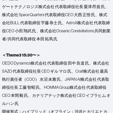
ゲートテクノロジズ株式会社 代表取締役社長 粟津 昂規 氏、
株式会社 Space Quarters 代表取締役CEO 大西 正悟 氏、株式
会社BULL 代表取締役 宇藤 恭士 氏、AstroX株式会社 代表取締
役CEO 小田 翔武 氏、株式会社Oceanic Constellations 共同創業
者/共同代表取締役 本田 拓馬 氏
＜Theme3 15:30〜＞
OEDO Dynamics株式会社 代表取締役 田中 良道 氏、株式会社
SAZO 代表取締役社長 CEO ギル マロ 氏、Craif株式会社 最高
執行責任者（COO） 水沼 未雅 氏、JAPAN AI株式会社 代表取
締役社長 工藤 智昭 氏、HOMMA Group株式会社 代表取締役
CEO 本間 毅 氏、カナリアテック株式会社 CEO イブラヒム オ
ルハン 氏
開催形式：ハイブリッド（オフライン：渋谷ヒカリエ ヒカ