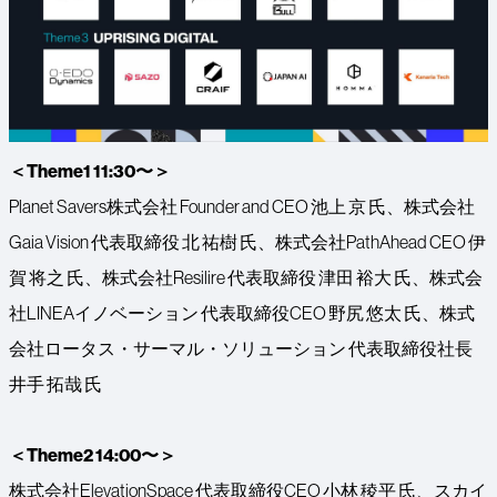
＜Theme1 11:30〜＞
Planet Savers株式会社 Founder and CEO 池上 京 氏、株式会社
Gaia Vision 代表取締役 北 祐樹 氏、株式会社PathAhead CEO 伊
賀 将之 氏、株式会社Resilire 代表取締役 津田 裕大 氏、株式会
社LINEAイノベーション 代表取締役CEO 野尻 悠太 氏、株式
会社ロータス・サーマル・ソリューション 代表取締役社長
井手 拓哉 氏
＜Theme2 14:00〜＞
株式会社ElevationSpace 代表取締役CEO 小林 稜平 氏、スカイ