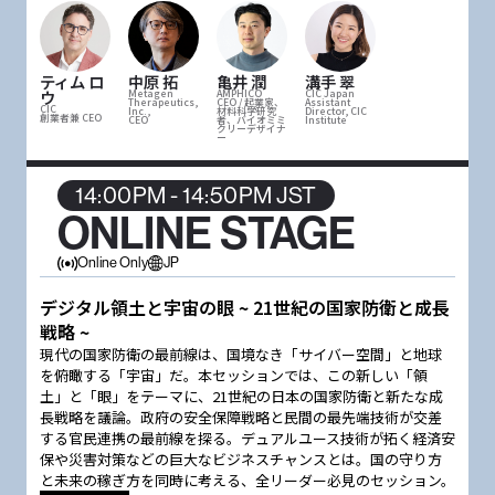
ティム ロ
中原 拓
亀井 潤
溝手 翠
ウ
Metagen
AMPHICO
CIC Japan
Therapeutics,
CEO / 起業家、
Assistant
CIC
Inc.,
材料科学研究
Director, CIC
創業者兼 CEO
CEO
者、バイオミミ
Institute
クリーデザイナ
ー
14:00PM - 14:50PM JST
ONLINE STAGE
Online Only
JP
デジタル領土と宇宙の眼 ~ 21世紀の国家防衛と成長
戦略 ~
現代の国家防衛の最前線は、国境なき「サイバー空間」と地球
を俯瞰する「宇宙」だ。本セッションでは、この新しい「領
土」と「眼」をテーマに、21世紀の日本の国家防衛と新たな成
長戦略を議論。政府の安全保障戦略と民間の最先端技術が交差
する官民連携の最前線を探る。デュアルユース技術が拓く経済安
保や災害対策などの巨大なビジネスチャンスとは。国の守り方
と未来の稼ぎ方を同時に考える、全リーダー必見のセッション。