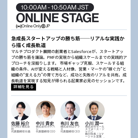
10:00AM - 10:50AM JST
ONLINE STAGE
Online Only
JP
急成長スタートアップの勝ち筋──リアルな実践か
ら描く成長軌道
マルチプロダクト展開の創業者とSalesforceが、スタートアッ
プの勝ち筋を議論。PMFの実現から組織スケールまでの実践的ア
プローチを深掘りします。 市場ギャップ克服、スケールする組
織の条件、AIが変える戦略と人材像、営業・マーケの“稼ぐ力”と
組織の“支える力”の育て方など、成功と失敗のリアルを共有。成
長軌道を実現する知見が得られる起業家必見のセッションです。
詳細を見る
佐藤 裕介
中川 貴史
布川 友也
小川 潤一
STORES 株式会
株式会社カケハ
株式会社ログラ
株式会社セール
社
シ
ス
スフォース・ジ
代表取締役社長
代表取締役CEO
代表取締役CEO
ャパン
執行役員 / コマ
ーシャル営業