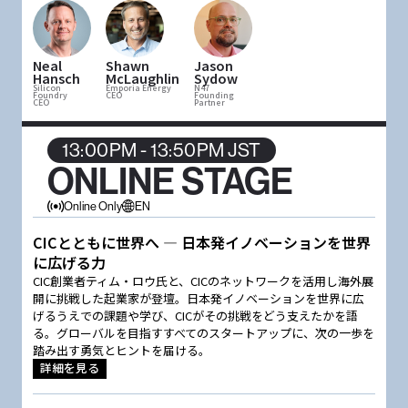
Neal
Shawn
Jason
Hansch
McLaughlin
Sydow
Silicon
Emporia Energy
N47
Foundry
CEO
Founding
CEO
Partner
13:00PM - 13:50PM JST
ONLINE STAGE
Online Only
EN
CICとともに世界へ — 日本発イノベーションを世界
に広げる力
CIC創業者ティム・ロウ氏と、CICのネットワークを活用し海外展
開に挑戦した起業家が登壇。日本発イノベーションを世界に広
げるうえでの課題や学び、CICがその挑戦をどう支えたかを語
る。グローバルを目指すすべてのスタートアップに、次の一歩を
踏み出す勇気とヒントを届ける。
詳細を見る