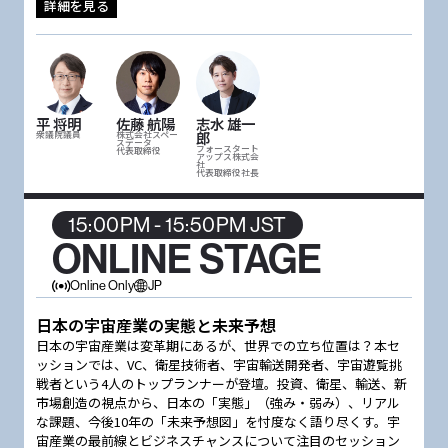
詳細を見る
平 将明
佐藤 航陽
志水 雄一
郎
衆議院議員
株式会社スペー
スデータ
フォースタート
代表取締役
アップス株式会
社
代表取締役社長
15:00PM - 15:50PM JST
ONLINE STAGE
Online Only
JP
日本の宇宙産業の実態と未来予想
日本の宇宙産業は変革期にあるが、世界での立ち位置は？本セ
ッションでは、VC、衛星技術者、宇宙輸送開発者、宇宙遊覧挑
戦者という4人のトップランナーが登壇。投資、衛星、輸送、新
市場創造の視点から、日本の「実態」（強み・弱み）、リアル
な課題、今後10年の「未来予想図」を忖度なく語り尽くす。宇
宙産業の最前線とビジネスチャンスについて注目のセッション