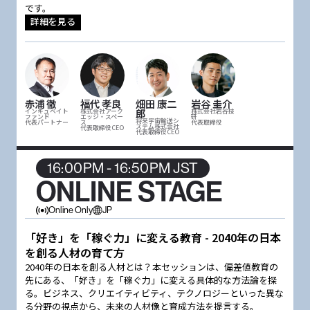
です。
詳細を見る
赤浦 徹
福代 孝良
畑田 康二
岩谷 圭介
郎
インキュベイト
株式会社アーク
株式会社岩谷技
ファンド
エッジ・スペー
研
将来宇宙輸送シ
代表パートナー
ス
代表取締役
ステム株式会社
代表取締役CEO
代表取締役CEO
16:00PM - 16:50PM JST
ONLINE STAGE
Online Only
JP
「好き」を「稼ぐ力」に変える教育 - 2040年の日本
を創る人材の育て方
2040年の日本を創る人材とは？本セッションは、偏差値教育の
先にある、「好き」を「稼ぐ力」に変える具体的な方法論を探
る。ビジネス、クリエイティビティ、テクノロジーといった異な
る分野の視点から、未来の人材像と育成方法を提言する。