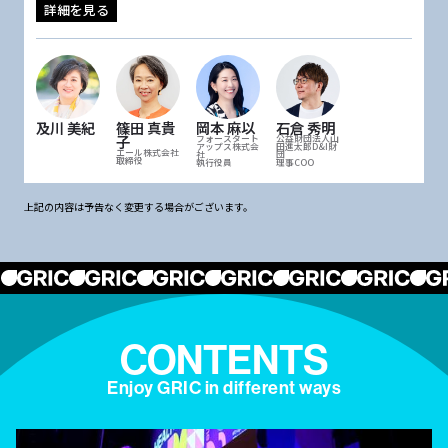
詳細を見る
及川 美紀
篠田 真貴
岡本 麻以
石倉 秀明
子
フォースタート
公益財団法人山
アップス株式会
田進太郎D&I財
エール株式会社
社
団
取締役
執行役員
理事COO
上記の内容は予告なく変更する場合がございます。
CONTENTS
Enjoy GRIC in different ways