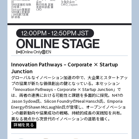
社
会社
タ株式会社
SMB営業担当執
執行役員 営業
CMO, Japan
行役員 /
本部本部長 兼
Sansan事業部
CRO
SMB第1営業部
/ SMB第3営業
部 部長
12:00PM - 12:50PM JST
ONLINE STAGE
Online Only
EN
Innovation Pathways – Corporate × Startup
Junction
グローバルなイノベーション加速の中で、大企業とスタートアッ
プの協業が新たな価値創出の鍵となっている。本セッション
「Innovation Pathways – Corporate × Startup Junction」で
は、両者の連携における可能性と課題を多面的に探究。N47の
Jason Sydow氏、Silicon FoundryのNeal Hansch氏、Emporia
EnergyのShawn McLaughlin氏が登壇し、オープンイノベーショ
ンの最新動向や協業成功の戦略、持続的成長の実践知を共有。
異なる視点から次世代のイノベーションの道筋を描く。
詳細を見る