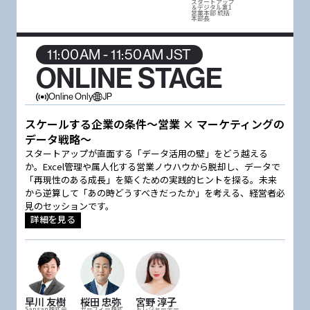
スタートアップ
＆デジタル第1
営業本部 統括
本部長
11:00AM - 11:50AM JST
ONLINE STAGE
Online Only
JP
スケールする企業の条件〜営業 × マーケティングの
データ戦略〜
スタートアップが直面する「データ活用の壁」をどう越える
か。Excel管理や属人化する営業ノウハウから脱却し、データで
「再現性のある成長」を築くための実践的ヒントを探る。未来
から逆算して「あの時どうすべきだったか」を考える、経営者必
見のセッションです。
詳細を見る
早川 友樹
桜田 忠弥
宮野 淳子
Sansan株式会
セーフィー株式
トレジャーデー