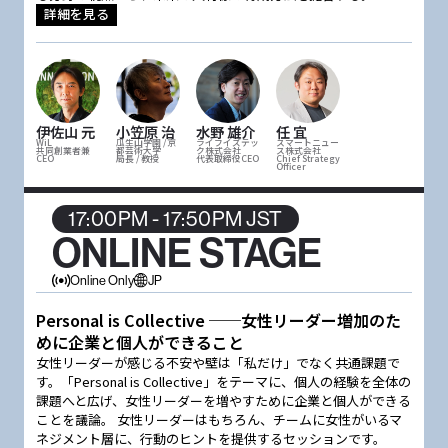
詳細を見る
伊佐山 元
小笠原 治
水野 雄介
任 宜
WiL
瓜生山学園 / 京
ライフイズテッ
スマートニュー
共同創業者兼
都芸術大学
ク株式会社
ス株式会社
CEO
局長 / 教授
代表取締役CEO
Chief Strategy
Officer
17:00PM - 17:50PM JST
ONLINE STAGE
Online Only
JP
Personal is Collective ──女性リーダー増加のた
めに企業と個人ができること
女性リーダーが感じる不安や壁は「私だけ」でなく共通課題で
す。「Personal is Collective」をテーマに、個人の経験を全体の
課題へと広げ、女性リーダーを増やすために企業と個人ができる
ことを議論。 女性リーダーはもちろん、チームに女性がいるマ
ネジメント層に、行動のヒントを提供するセッションです。